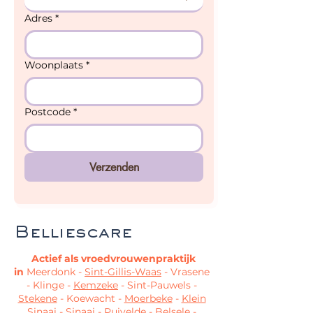
Adres
*
Woonplaats
*
Postcode
*
Verzenden
Belliescare
Actief als vroedvrouwenpraktijk
in
Meerdonk -
Sint-Gillis-Waas
- Vrasene
- Klinge -
Kemzeke
- Sint-Pauwels -
Stekene
- Koewacht -
Moerbeke
-
Klein
Sinaai
-
Sinaai
- Puivelde -
Belsele
-