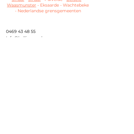
Waasmunster
- Eksaarde - Wachtebeke
- Nederlandse grensgemeenten
0469 43 48 55
Info@belliescare.be
Gedeconventioneerd
Contact
't Spreekuur
Stationsstraat 102
9190 Stekene