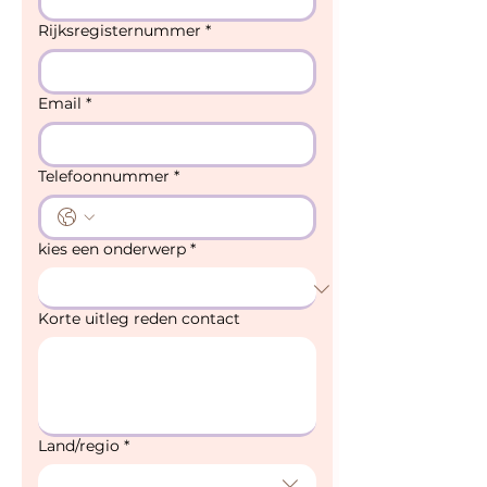
Rijksregisternummer
*
Email
*
Telefoonnummer
*
kies een onderwerp
*
Korte uitleg reden contact
Land/regio
*
Adres met meerdere regels