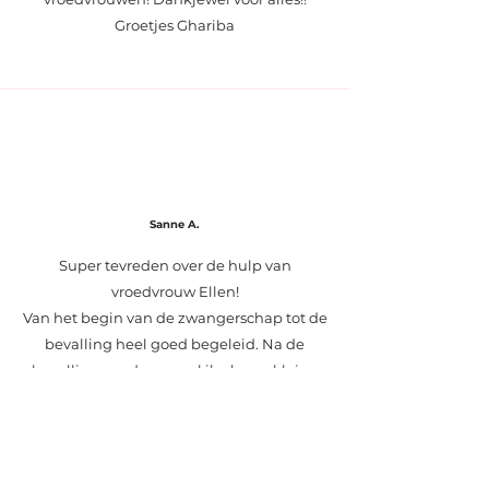
Groetjes Ghariba
Sanne A.
Super tevreden over de hulp van
vroedvrouw Ellen!
Van het begin van de zwangerschap tot de
bevalling heel goed begeleid. Na de
bevalling werden zowel ik als ons kleine
dropje fantastisch opgevolgd en kregen
we het juiste advies.
Wat zo mooi is aan jullie, is dat jullie altijd
bereikbaar zijn en wanneer wij als mama